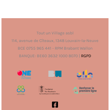
i
promocje
dla
stałych
graczy
Tout un Village asbl
114, avenue de Cîteaux, 1348 Louvain-la-Neuve
BCE 0755 965 441 - RPM Brabant Wallon
BANQUE: BE60 3632 1000 8070 |
RGPD