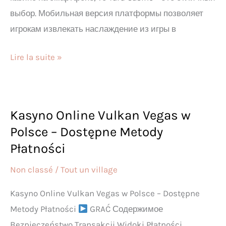
выбор. Мобильная версия платформы позволяет
игрокам извлекать наслаждение из игры в
Yard
Lire la suite »
Casino
–
мобильная
Kasyno Online Vulkan Vegas w
версия
Polsce – Dostępne Metody
платформы
Płatności
и
игра
Non classé
/
Tout un village
со
Kasyno Online Vulkan Vegas w Polsce – Dostępne
смартфона
Metody Płatności
GRAĆ Содержимое
Bezpieczeństwo Transakcji Widoki Płatności