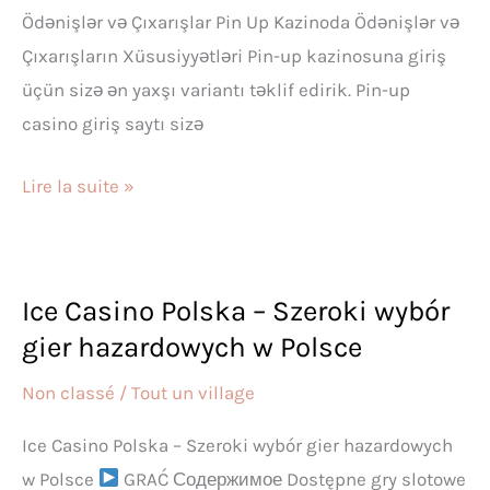
Ödənişlər və Çıxarışlar Pin Up Kazinoda Ödənişlər və
Çıxarışların Xüsusiyyətləri Pin-up kazinosuna giriş
üçün sizə ən yaxşı variantı təklif edirik. Pin-up
casino giriş saytı sizə
Onlayn
Lire la suite »
Kazino
Pin
Up
Ice Casino Polska – Szeroki wybór
–
gier hazardowych w Polsce
Azərbaycanda
Giriş
Non classé
/
Tout un village
və
Ice Casino Polska – Szeroki wybór gier hazardowych
Qeydiyyat
w Polsce
GRAĆ Содержимое Dostępne gry slotowe