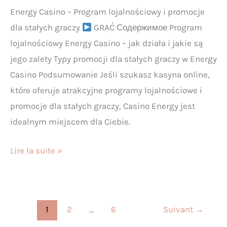
w
Energy Casino – Program lojalnościowy i promocje
Polsce
dla stałych graczy
GRAĆ Содержимое Program
lojalnościowy Energy Casino – jak działa i jakie są
jego zalety Typy promocji dla stałych graczy w Energy
Casino Podsumowanie Jeśli szukasz kasyna online,
które oferuje atrakcyjne programy lojalnościowe i
promocje dla stałych graczy, Casino Energy jest
idealnym miejscem dla Ciebie.
Energy
Lire la suite »
Casino
–
Program
1
2
…
6
Suivant
→
lojalnościowy